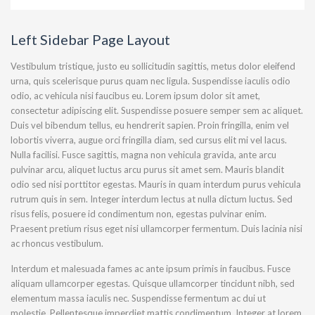
Left Sidebar Page Layout
Vestibulum tristique, justo eu sollicitudin sagittis, metus dolor eleifend
urna, quis scelerisque purus quam nec ligula. Suspendisse iaculis odio
odio, ac vehicula nisi faucibus eu. Lorem ipsum dolor sit amet,
consectetur adipiscing elit. Suspendisse posuere semper sem ac aliquet.
Duis vel bibendum tellus, eu hendrerit sapien. Proin fringilla, enim vel
lobortis viverra, augue orci fringilla diam, sed cursus elit mi vel lacus.
Nulla facilisi. Fusce sagittis, magna non vehicula gravida, ante arcu
pulvinar arcu, aliquet luctus arcu purus sit amet sem. Mauris blandit
odio sed nisi porttitor egestas. Mauris in quam interdum purus vehicula
rutrum quis in sem. Integer interdum lectus at nulla dictum luctus. Sed
risus felis, posuere id condimentum non, egestas pulvinar enim.
Praesent pretium risus eget nisi ullamcorper fermentum. Duis lacinia nisi
ac rhoncus vestibulum.
Interdum et malesuada fames ac ante ipsum primis in faucibus. Fusce
aliquam ullamcorper egestas. Quisque ullamcorper tincidunt nibh, sed
elementum massa iaculis nec. Suspendisse fermentum ac dui ut
molestie. Pellentesque imperdiet mattis condimentum. Integer at lorem