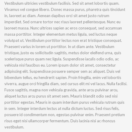
Vestibulum ultricies vestibulum facilisis. Sed sit amet lobortis quam.
Vivamus vel congue libero. Donec massa purus, pharetra quis tincidunt
in, laoreet ac diam. Aenean dapibus orci sit amet justo rutrum
imperdiet. Sed ornare tortor nec risus laoreet pellentesque. Nunc eu
laoreet massa. Nunc ultrices sapien ac eros consequat, sed accumsan
massa porttitor. Integer elementum metus ligula, sed luctus neque
volutpat ut. Vestibulum porttitor lectus non erat tristique consequat.
Praesent varius in lorem ut porttitor. In ut diam ante. Vestibulum
tristique, justo eu sollicitudin sagittis, metus dolor eleifend urna, quis
scelerisque purus quam nec ligula. Suspendisse iaculis odio odio, ac
vehicula nisi faucibus eu. Lorem ipsum dolor sit amet, consectetur
adipiscing elit. Suspendisse posuere semper sem ac aliquet. Duis vel
bibendum tellus, eu hendrerit sapien. Proin fringilla, enim vel lobortis
viverra, augue orci fringilla diam, sed cursus elit mi vel lacus. Nulla facilisi.
Fusce sagittis, magna non vehicula gravida, ante arcu pulvinar arcu,
aliquet luctus arcu purus sit amet sem. Mauris blandit odio sed nisi
porttitor egestas. Mauris in quam interdum purus vehicula rutrum quis
in sem. Integer interdum lectus at nulla dictum luctus. Sed risus felis,
posuere id condimentum non, egestas pulvinar enim. Praesent pretium
risus eget nisi ullamcorper fermentum. Duis lacinia nisi ac rhoncus
vestibulum.