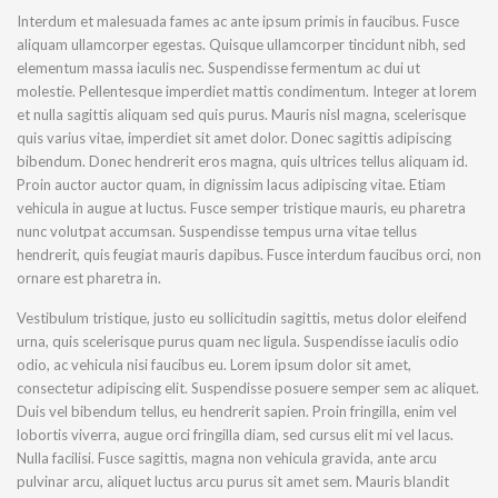
Interdum et malesuada fames ac ante ipsum primis in faucibus. Fusce
aliquam ullamcorper egestas. Quisque ullamcorper tincidunt nibh, sed
elementum massa iaculis nec. Suspendisse fermentum ac dui ut
molestie. Pellentesque imperdiet mattis condimentum. Integer at lorem
et nulla sagittis aliquam sed quis purus. Mauris nisl magna, scelerisque
quis varius vitae, imperdiet sit amet dolor. Donec sagittis adipiscing
bibendum. Donec hendrerit eros magna, quis ultrices tellus aliquam id.
Proin auctor auctor quam, in dignissim lacus adipiscing vitae. Etiam
vehicula in augue at luctus. Fusce semper tristique mauris, eu pharetra
nunc volutpat accumsan. Suspendisse tempus urna vitae tellus
hendrerit, quis feugiat mauris dapibus. Fusce interdum faucibus orci, non
ornare est pharetra in.
Vestibulum tristique, justo eu sollicitudin sagittis, metus dolor eleifend
urna, quis scelerisque purus quam nec ligula. Suspendisse iaculis odio
odio, ac vehicula nisi faucibus eu. Lorem ipsum dolor sit amet,
consectetur adipiscing elit. Suspendisse posuere semper sem ac aliquet.
Duis vel bibendum tellus, eu hendrerit sapien. Proin fringilla, enim vel
lobortis viverra, augue orci fringilla diam, sed cursus elit mi vel lacus.
Nulla facilisi. Fusce sagittis, magna non vehicula gravida, ante arcu
pulvinar arcu, aliquet luctus arcu purus sit amet sem. Mauris blandit