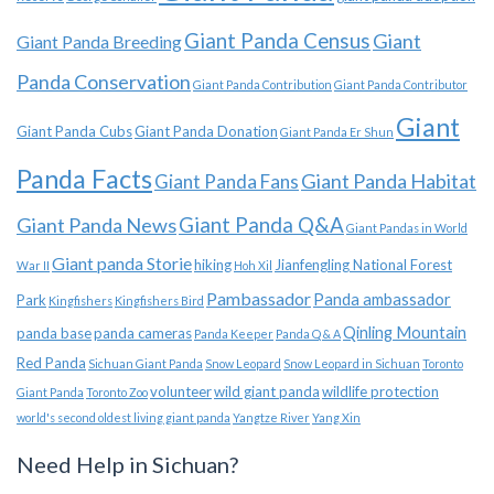
Giant Panda Census
Giant
Giant Panda Breeding
Panda Conservation
Giant Panda Contribution
Giant Panda Contributor
Giant
Giant Panda Cubs
Giant Panda Donation
Giant Panda Er Shun
Panda Facts
Giant Panda Habitat
Giant Panda Fans
Giant Panda News
Giant Panda Q&A
Giant Pandas in World
Giant panda Storie
hiking
Jianfengling National Forest
War II
Hoh Xil
Pambassador
Panda ambassador
Park
Kingfishers
Kingfishers Bird
Qinling Mountain
panda base
panda cameras
Panda Keeper
Panda Q & A
Red Panda
Sichuan Giant Panda
Snow Leopard
Snow Leopard in Sichuan
Toronto
volunteer
wild giant panda
wildlife protection
Giant Panda
Toronto Zoo
world's second oldest living giant panda
Yangtze River
Yang Xin
Need Help in Sichuan?