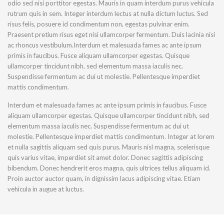
odio sed nisi porttitor egestas. Mauris in quam interdum purus vehicula
rutrum quis in sem. Integer interdum lectus at nulla dictum luctus. Sed
risus felis, posuere id condimentum non, egestas pulvinar enim.
Praesent pretium risus eget nisi ullamcorper fermentum. Duis lacinia nisi
ac rhoncus vestibulum.Interdum et malesuada fames ac ante ipsum
primis in faucibus. Fusce aliquam ullamcorper egestas. Quisque
ullamcorper tincidunt nibh, sed elementum massa iaculis nec.
Suspendisse fermentum ac dui ut molestie. Pellentesque imperdiet
mattis condimentum.
Interdum et malesuada fames ac ante ipsum primis in faucibus. Fusce
aliquam ullamcorper egestas. Quisque ullamcorper tincidunt nibh, sed
elementum massa iaculis nec. Suspendisse fermentum ac dui ut
molestie. Pellentesque imperdiet mattis condimentum. Integer at lorem
et nulla sagittis aliquam sed quis purus. Mauris nisl magna, scelerisque
quis varius vitae, imperdiet sit amet dolor. Donec sagittis adipiscing
bibendum. Donec hendrerit eros magna, quis ultrices tellus aliquam id.
Proin auctor auctor quam, in dignissim lacus adipiscing vitae. Etiam
vehicula in augue at luctus.