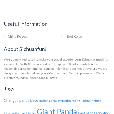
Useful Information
China Reisen
Tibet Reisen
About Sichuanfun!
We’re truely dedicated to make your travel experience in Sichuan as much fun
as possible! With 10+ years dedicated to private & tailor-made tours at
reasonable price for families, couples, friends and business travelers, we are
always confident to deliver you a lifetime tour in Sichuan province of China,
exactly around your needs and budgets.
Tags
Chengdu panda base
Environmental Protection
Foping National Nature
Giant Panda
giant panda adoption
Reserve
George Schaller